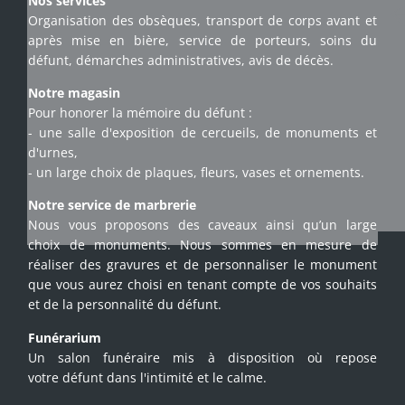
Nos services
Organisation des obsèques, transport de corps avant et
après mise en bière, service de porteurs, soins du
défunt, démarches administratives, avis de décès.
Notre magasin
Pour honorer la mémoire du défunt :
- une salle d'exposition de cercueils, de monuments et
d'urnes,
- un large choix de plaques, fleurs, vases et ornements.
Notre service de marbrerie
Nous vous proposons des caveaux ainsi qu’un large
choix de monuments. Nous sommes en mesure de
réaliser des gravures et de personnaliser le monument
que vous aurez choisi en tenant compte de vos souhaits
et de la personnalité du défunt.
Funérarium
Un salon funéraire mis à disposition où repose
votre défunt dans l'intimité et le calme.