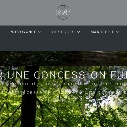
E
PRÉVOYANCE
OBSÈQUES
MARBRERIE
R UNE CONCESSION FU
un monument funéraire comme pour un mo
, il est nécessaire d’acquérir une concessi
cimetière.