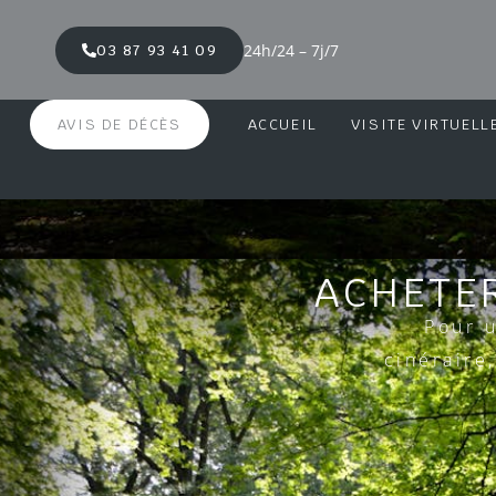
24h/24 – 7j/7
03 87 93 41 09
AVIS DE DÉCÈS
ACCUEIL
VISITE VIRTUELL
ACHETE
Pour 
cinéraire