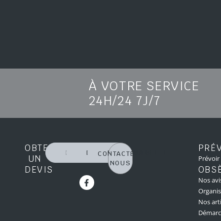
À VOTRE SERVICE
24H/24 7J/7
OBTENIR
PRÉ
DEVIS PRÉVOYANCE
DEVIS OBSÈQUES
DEVIS MARBRERIE
CONTACTEZ-
UN
Prévoir
NOUS
DEVIS
OBS
Nos avi
Organis
Nos arti
Démarch