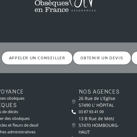
APPELER UN CONSEILLER
OBTENIR UN DEVIS
VOYANCE
NOS AGENCES
26 Rue de L'Eglise
 ses obsèques
ÈQUES
57490 L' HÔPITAL
s de décès
03 87 93 41 09
13 B Rue de Metz
er des obsèques
57470 HOMBOURG-
cles et fleurs de deuil
HAUT
es administratives