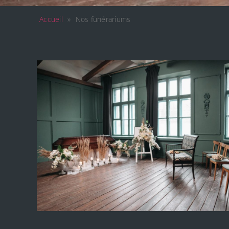
Accueil
»
Nos funérariums