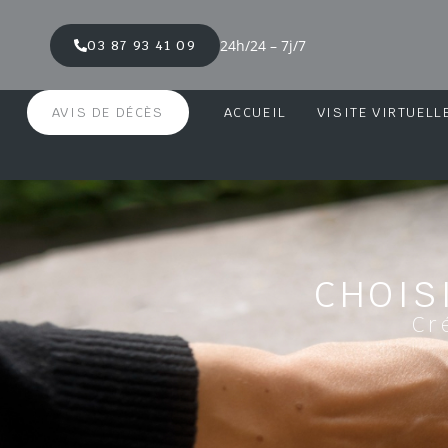
24h/24 – 7j/7
03 87 93 41 09
AVIS DE DÉCÈS
ACCUEIL
VISITE VIRTUELL
CHOIS
Cr