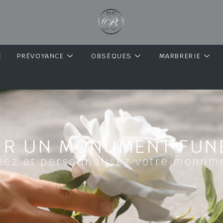
E
PRÉVOYANCE
OBSÈQUES
MARBRERIE
IR UN MONUMENT FUN
éez et personnalisez votre monum